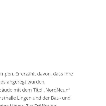
mpen. Er erzählt davon, dass ihre
lds angeregt wurden.
äude mit dem Titel „NordNeun“
nsthalle Lingen und der Bau- und
nina Heuer. Zur Eröffnung